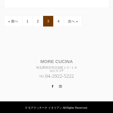
« 前へ
1
2
3
4
次へ »
MORE CUCINA
埼玉県所沢市日吉町１０−１８
山ビル３F
04-2922-5222
TEL.
Facebook
Instagram
© モアクッチーナ イタリアン All Rights Reserved.