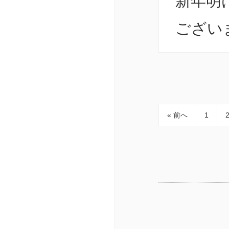
新年明
ございま
さんの
だきま
うござい
« 前へ
1
タッフ
理とサ
ります
来店お