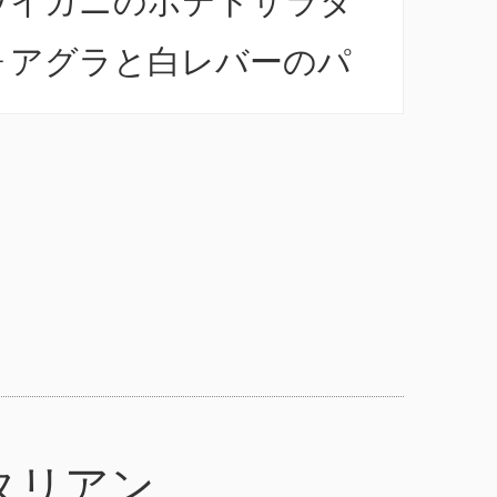
ワイガニのポテトサラダ
ォアグラと白レバーのパ
ニョッキのグラタン今回
当店の定番メニューの一
を紹介します。ズワイガ
と自家製のアイオリで作
たポテトサラダ、フォア
ラと鶏の白レバーで作
タリアン
、自家製のパンとベリー