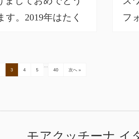
けましておめでとう
ズ
す。2019年はたく
フ
お客様にご来店いた
テ
して、誠にありがと
は
ます。2020年もス
部
…
2
3
4
5
40
次へ »
一同心を込めてお料
ニ
ービスを提供して参
っ
ので本年も皆様のご
グ
モアクッチーナ イ
待ちしております。
り