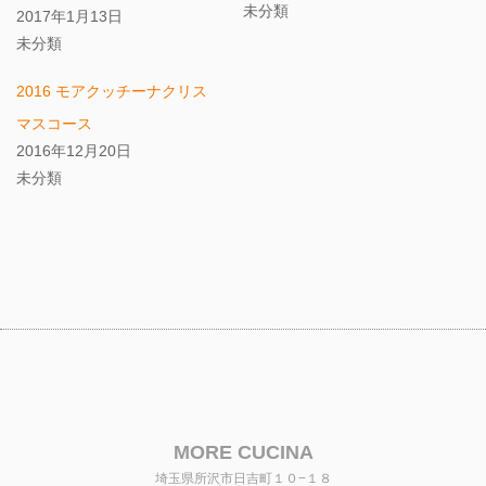
ウ
て
未分類
2017年1月13日
ィ
く
ン
だ
未分類
ド
さ
ウ
い
で
(新
開
し
2016 モアクッチーナクリス
き
い
ま
ウ
マスコース
す)
ィ
ン
2016年12月20日
ド
ウ
未分類
で
開
き
ま
す)
MORE CUCINA
埼玉県所沢市日吉町１０−１８