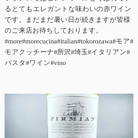
るとてもエレガントな味わいの赤ワイン
です。まだまだ暑い日が続きますが皆様
のご来店お待ちしております。
#more#morecucina#italian#tokorozawa#モア#
モアクッチーナ#所沢#埼玉#イタリアン#
パスタ#ワイン#vino