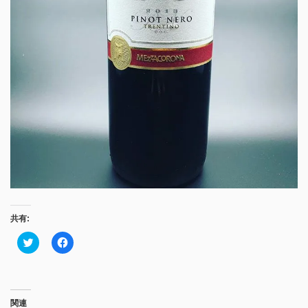
共有:
ク
Facebook
リ
で
ッ
共
ク
有
し
す
て
る
Twitter
に
で
は
関連