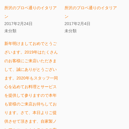
共
ク
有
リ
所沢のプロペ通りのイタリア
所沢のプロペ通りのイタリア
(新
ッ
し
ク
ン
い
し
ン
ウ
て
2017年2月24日
2017年2月4日
ィ
く
ン
だ
未分類
未分類
ド
さ
ウ
い
で
(新
開
し
新年明けましておめでとうご
き
い
ま
ウ
ざいます。2019年はたくさん
す)
ィ
ン
のお客様にご来店いただきま
ド
ウ
で
して、誠にありがとうござい
開
き
ます。2020年もスタッフ一同
ま
す)
心を込めてお料理とサービス
を提供して参りますので本年
も皆様のご来店お待ちしてお
ります。さて、本日よりご提
供させて頂きます、自家製ノ