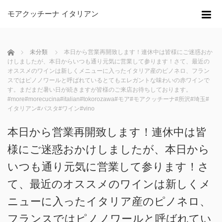
モアクッチーナ イタリアン
m
ホーム
未分類
本日から営業再開致します！連休中は皆様にご迷惑おか
けしましたが、本日からいつも通り元気に営業して参ります！さて、最近の
オススメのワインは新しくメニューに入ったイタリア産のピノネロ、フラン
スではピノノワールと呼ばれているとてもエレガントな味わいの赤ワインで
す。まだまだ暑い日が続きますが皆様のご来店お待ちしております。
#more#morecucina#italian#tokorozawa#モア#モアクッチーナ#所沢#埼玉#
イタリアン#パスタ#ワイン#vino
本日から営業再開致します！連休中は皆
様にご迷惑おかけしましたが、本日から
いつも通り元気に営業して参ります！さ
て、最近のオススメのワインは新しくメ
ニューに入ったイタリア産のピノネロ、
フランスではピノノワールと呼ばれてい